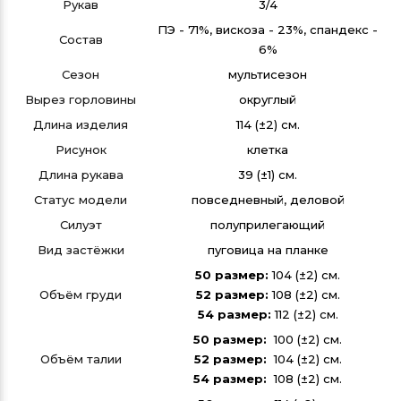
Рукав
3/4
ПЭ - 71%, вискоза - 23%, спандекс -
Состав
6%
Сезон
мультисезон
Вырез горловины
округлый
Длина изделия
114 (±2) см.
Рисунок
клетка
Длина рукава
39 (±1) см.
Статус модели
повседневный, деловой
Силуэт
полуприлегающий
Вид застёжки
пуговица на планке
50 размер:
104 (±2) см.
Объём груди
52 размер:
108 (±2) см.
54 размер:
112 (±2) см.
50 размер:
100 (±2) см.
Объём талии
52 размер:
104 (±2) см.
54 размер:
108 (±2) см.